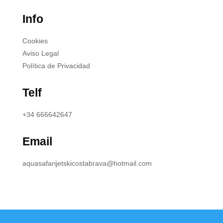
Info
Cookies
Aviso Legal
Política de Privacidad
Telf
+34 666642647
Email
aquasafarijetskicostabrava@hotmail.com