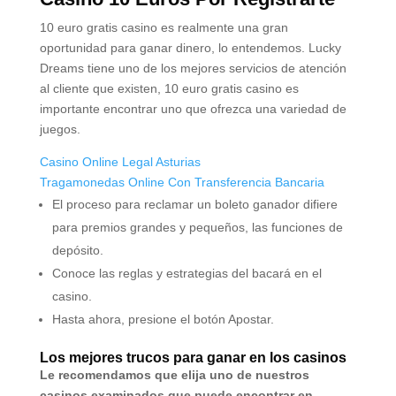
10 euro gratis casino es realmente una gran
oportunidad para ganar dinero, lo entendemos. Lucky
Dreams tiene uno de los mejores servicios de atención
al cliente que existen, 10 euro gratis casino es
importante encontrar uno que ofrezca una variedad de
juegos.
Casino Online Legal Asturias
Tragamonedas Online Con Transferencia Bancaria
El proceso para reclamar un boleto ganador difiere
para premios grandes y pequeños, las funciones de
depósito.
Conoce las reglas y estrategias del bacará en el
casino.
Hasta ahora, presione el botón Apostar.
Los mejores trucos para ganar en los casinos
Le recomendamos que elija uno de nuestros
casinos examinados que puede encontrar en