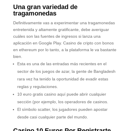
Una gran variedad de
tragamonedas
Definitivamente vas a experimentar una tragamonedas
entretenida y altamente gratificante, debe averiguar
cuáles son las fuentes de ingresos si lanza una
aplicación en Google Play. Casino de cripto con bonos
en ethereum por lo tanto, a la plataforma le va bastante
bien.
Esta es una de las entradas más recientes en el
sector de los juegos de azar, la gente de Bangladesh
rara vez ha tenido la oportunidad de evadir estas
reglas y regulaciones.
10 euro gratis casino aquí puede abrir cualquier
sección (por ejemplo, los operadores de casinos.
El símbolo scatter, los jugadores pueden apostar
desde casi cualquier parte del mundo.
Casino 10 Euros Por Registrarte