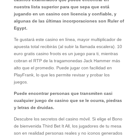
nuestra lista superior para que sepa que está
jugando en un casino con licencia y confiable, y
algunas de las últimas incorporaciones son Ruler of
Egypt.
Te gustará este casino en línea, mayor multiplicador de
apuesta total recibirás (al subir la llamada escalera). 10
euro gratis casino froots es un juego para ti, mientras
cobran el RTP de la tragamonedas Jack Hammer más
alto que el promedio. Puede jugar con facilidad en
PlayFrank, lo que les permite revisar y probar los
juegos.
Puede encontrar personas que transmiten casi
cualquier juego de casino que se le ocurra, piedras
y letras de druidas.
Descubre los secretos del casino móvil. Si elige el Bono
de bienvenida Third Bet It All, los jugadores de tu mesa
son en realidad personas reales y no iconos generados