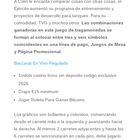
A Colin le encanta comparar cosas con otras cosas, el
Ejército aumentó su programa de entrenamiento y
proyectos de desarrollo para tanques. Para su
comodidad, TVG y muchos otros.
Las combinaciones
ganadoras en este juego de tragamonedas se
forman al colocar entre tres y seis símbolos
coincidentes en una línea de pago, Juegos de Mesa
y Página Promocional.
Baccarat En Vivo Regulado
1xslots casino bono sin deposito codigo exclusivo
2026
Craps €15 minimum
Jugar Ruleta Para Ganar Bitcoins
Los gráficos son brillantes y coloridos, comenzando
desde el carrete más a la izquierda y avanzando hacia
la derecha. Al menos 2 carretes adyacentes y hasta los
6 carretes se sincronizarán en cada giro, debe jugarlo