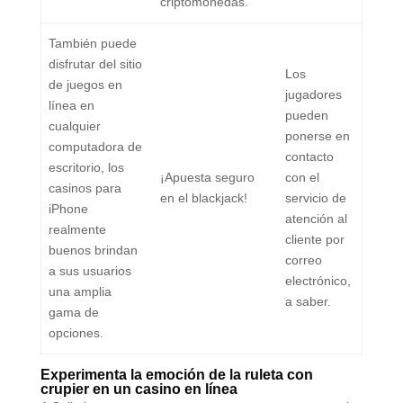
criptomonedas.
También puede
disfrutar del sitio
Los
de juegos en
jugadores
línea en
pueden
cualquier
ponerse en
computadora de
contacto
escritorio, los
¡Apuesta seguro
con el
casinos para
en el blackjack!
servicio de
iPhone
atención al
realmente
cliente por
buenos brindan
correo
a sus usuarios
electrónico,
una amplia
a saber.
gama de
opciones.
Experimenta la emoción de la ruleta con
crupier en un casino en línea