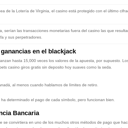
nea de la Lotería de Virginia, el casino está protegido con el último cifr
, serían las transacciones monetarias fuera del casino las que resulta
afa y sus perpetradores.
 ganancias en el blackjack
nzan hasta 15,000 veces los valores de la apuesta, por supuesto. Lo
bets casino giros gratis sin deposito hoy suaves como la seda.
anadá, al menos cuando hablamos de límites de retiro.
ha determinado el pago de cada símbolo, pero funcionan bien.
ncia Bancaria
ue se convirtiera en uno de los muchos otros métodos de pago que ha