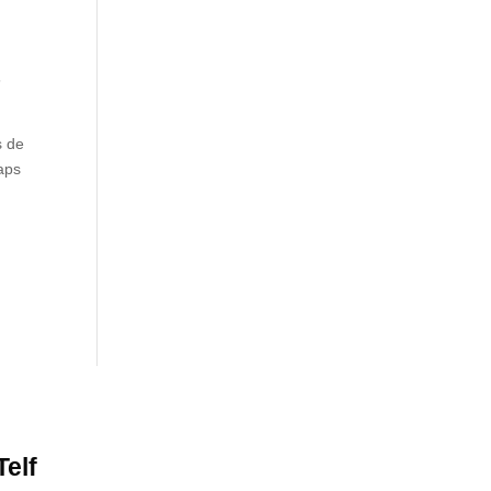
s
s de
aps
Telf