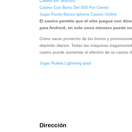
Casino En Texcoco
Casino Con Bono Del 500 Por Ciento
Jugar Punto Banco Iphone Casino Online
El casino permite que el sitio juegue con di
para Android, en solo unos minutos puede conf
Cómo sacar provecho de los bonos y promociones 
depósito diarios. Todas las máquinas tragamoned
casino puede aumentar el efectivo de su casino d
Jugar Ruleta Lightning Ipad
Dirección