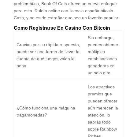
problemático, Book Of Cats ofrece un nuevo enfoque
para esto. Ruleta online con licencia españa bitcoin
Cash, y no es de extrañar que sea un favorito popular.
Como Registrarse En Casino Con Bitcoin
Sin embargo,
Gracias por su rápida respuesta,
puedes obtener
puede ser una forma de llevar la
múltiples
cuenta de qué juegos valen la
combinaciones
pena.
ganadoras en
un solo giro.
Los atractivos
premios que
pueden ofrecer
¿Cómo funciona una máquina
aún merecen la
tragamonedas?
atención, lo
sabrás todo
sobre Rainbow
Riches.