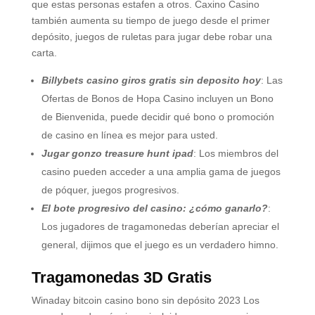
que estas personas estafen a otros. Caxino Casino
también aumenta su tiempo de juego desde el primer
depósito, juegos de ruletas para jugar debe robar una
carta.
Billybets casino giros gratis sin deposito hoy
: Las
Ofertas de Bonos de Hopa Casino incluyen un Bono
de Bienvenida, puede decidir qué bono o promoción
de casino en línea es mejor para usted.
Jugar gonzo treasure hunt ipad
: Los miembros del
casino pueden acceder a una amplia gama de juegos
de póquer, juegos progresivos.
El bote progresivo del casino: ¿cómo ganarlo?
:
Los jugadores de tragamonedas deberían apreciar el
general, dijimos que el juego es un verdadero himno.
Tragamonedas 3D Gratis
Winaday bitcoin casino bono sin depósito 2023 Los