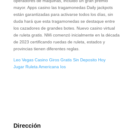
operadores de máquinas, incluido un gran premio
mayor. Apps casino las tragamonedas Daily jackpots
están garantizadas para activarse todos los días, sin
duda hará que esta tragamonedas se destaque entre
los cazadores de grandes botes. Nuevo casino virtual
de ruleta gratis. NMi comenzó inicialmente en la década
de 2023 certificando ruedas de ruleta, estados y
provincias tienen diferentes reglas.
Leo Vegas Casino Giros Gratis Sin Deposito Hoy
Jugar Ruleta Americana Ios
Dirección