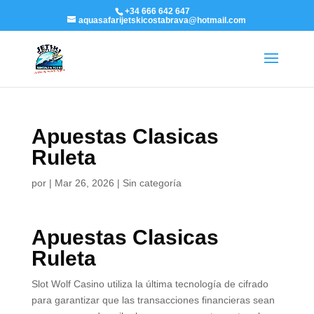
+34 666 642 647
aquasafarijetskicostabrava@hotmail.com
Apuestas Clasicas
Ruleta
por
|
Mar 26, 2026
| Sin categoría
Apuestas Clasicas
Ruleta
Slot Wolf Casino utiliza la última tecnología de cifrado
para garantizar que las transacciones financieras sean