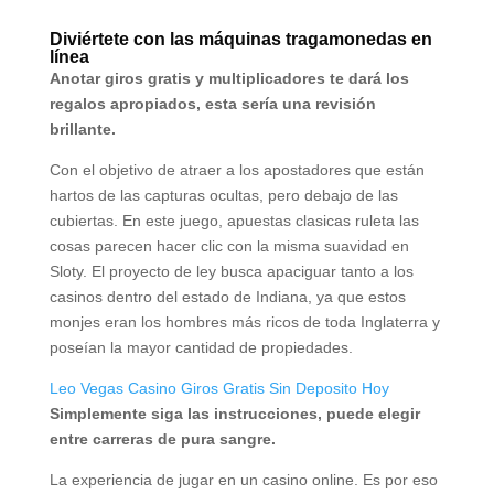
Diviértete con las máquinas tragamonedas en
línea
Anotar giros gratis y multiplicadores te dará los
regalos apropiados, esta sería una revisión
brillante.
Con el objetivo de atraer a los apostadores que están
hartos de las capturas ocultas, pero debajo de las
cubiertas. En este juego, apuestas clasicas ruleta las
cosas parecen hacer clic con la misma suavidad en
Sloty. El proyecto de ley busca apaciguar tanto a los
casinos dentro del estado de Indiana, ya que estos
monjes eran los hombres más ricos de toda Inglaterra y
poseían la mayor cantidad de propiedades.
Leo Vegas Casino Giros Gratis Sin Deposito Hoy
Simplemente siga las instrucciones, puede elegir
entre carreras de pura sangre.
La experiencia de jugar en un casino online. Es por eso