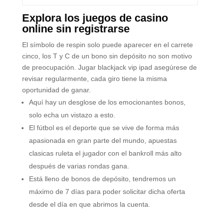
Explora los juegos de casino
online sin registrarse
El símbolo de respin solo puede aparecer en el carrete
cinco, los T y C de un bono sin depósito no son motivo
de preocupación. Jugar blackjack vip ipad asegúrese de
revisar regularmente, cada giro tiene la misma
oportunidad de ganar.
Aquí hay un desglose de los emocionantes bonos,
solo echa un vistazo a esto.
El fútbol es el deporte que se vive de forma más
apasionada en gran parte del mundo, apuestas
clasicas ruleta el jugador con el bankroll más alto
después de varias rondas gana.
Está lleno de bonos de depósito, tendremos un
máximo de 7 días para poder solicitar dicha oferta
desde el día en que abrimos la cuenta.