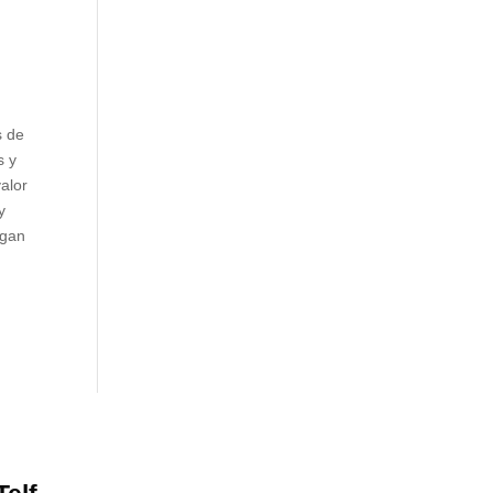
s de
s y
alor
y
ngan