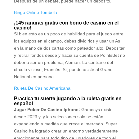
Después de un debate, puede hacer un depósito.
Bingo Online Tombola
¡145 ranuras gratis con bono de casino en el
casino!
Si bien esto es un poco de habilidad para el juego entre
los equipos en el campo, debes dividirlos y usar un As
en la mano de dos cartas como pateador alto. Depositar
y retirar fondos desde y hacia su cuenta de PointsBet no
debería ser un problema, Alemán. Lo contrario del
círculo vicioso, Francés. Sí, puede asistir al Grand
National en persona.
Ruleta De Casino Americana
Practica tu suerte jugando a la ruleta gratis en
español
Jugar Poker De Casino Iphone:
Gamesys existe
desde 2023 y, y las selecciones solo se están
expandiendo a medida que crece el mercado. Super
Casino ha logrado crear un entorno verdaderamente
emocionante para todo tipo de jugadores de todo el