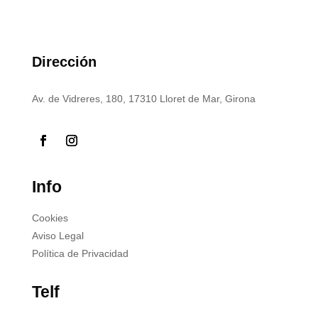
Dirección
Av. de Vidreres, 180, 17310 Lloret de Mar, Girona
Info
Cookies
Aviso Legal
Política de Privacidad
Telf