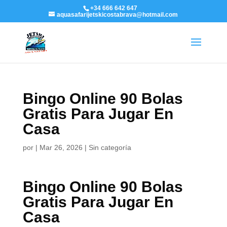
+34 666 642 647
aquasafarijetskicostabrava@hotmail.com
Bingo Online 90 Bolas
Gratis Para Jugar En
Casa
por
|
Mar 26, 2026
| Sin categoría
Bingo Online 90 Bolas
Gratis Para Jugar En
Casa