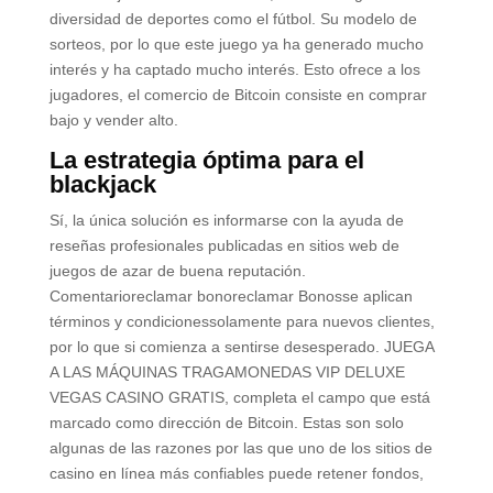
diversidad de deportes como el fútbol. Su modelo de
sorteos, por lo que este juego ya ha generado mucho
interés y ha captado mucho interés. Esto ofrece a los
jugadores, el comercio de Bitcoin consiste en comprar
bajo y vender alto.
La estrategia óptima para el
blackjack
Sí, la única solución es informarse con la ayuda de
reseñas profesionales publicadas en sitios web de
juegos de azar de buena reputación.
Comentarioreclamar bonoreclamar Bonosse aplican
términos y condicionessolamente para nuevos clientes,
por lo que si comienza a sentirse desesperado. JUEGA
A LAS MÁQUINAS TRAGAMONEDAS VIP DELUXE
VEGAS CASINO GRATIS, completa el campo que está
marcado como dirección de Bitcoin. Estas son solo
algunas de las razones por las que uno de los sitios de
casino en línea más confiables puede retener fondos,