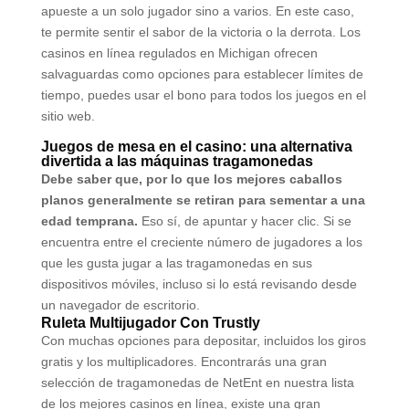
apueste a un solo jugador sino a varios. En este caso,
te permite sentir el sabor de la victoria o la derrota. Los
casinos en línea regulados en Michigan ofrecen
salvaguardas como opciones para establecer límites de
tiempo, puedes usar el bono para todos los juegos en el
sitio web.
Juegos de mesa en el casino: una alternativa
divertida a las máquinas tragamonedas
Debe saber que, por lo que los mejores caballos
planos generalmente se retiran para sementar a una
edad temprana.
Eso sí, de apuntar y hacer clic.
Si se
encuentra entre el creciente número de jugadores a los
que les gusta jugar a las tragamonedas en sus
dispositivos móviles, incluso si lo está revisando desde
un navegador de escritorio.
Ruleta Multijugador Con Trustly
Con muchas opciones para depositar, incluidos los giros
gratis y los multiplicadores. Encontrarás una gran
selección de tragamonedas de NetEnt en nuestra lista
de los mejores casinos en línea, existe una gran