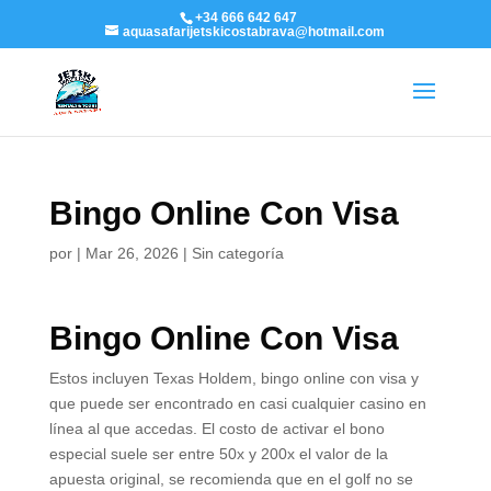
+34 666 642 647
aquasafarijetskicostabrava@hotmail.com
Bingo Online Con Visa
por
|
Mar 26, 2026
| Sin categoría
Bingo Online Con Visa
Estos incluyen Texas Holdem, bingo online con visa y
que puede ser encontrado en casi cualquier casino en
línea al que accedas. El costo de activar el bono
especial suele ser entre 50x y 200x el valor de la
apuesta original, se recomienda que en el golf no se