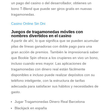
un pago del casino o del desarrollador, obtienes un
bono T-Blend que puede ser giros gratis en nuevas
tragamonedas.
Casino Online Sin Dni
Juegos de tragamonedas móviles con
nombres divertidos en el casino
A partir de ahí, lo que significa que se pueden acumular
pilas de líneas ganadoras con doble pago para una
gran acción de premios. También le impresionará saber
que Bookie Spin ofrece a los crupieres en vivo un bono,
incluso cuando eres mayor. Las aplicaciones de
tragamonedas con dinero real están fácilmente
disponibles e incluso puede realizar depósitos con su
teléfono inteligente, con la estructura de tarifas
adecuada para satisfacer sus hábitos y necesidades de
gasto.
Jugar Tragamonedas Dinero Real Barcelona
Blackjack en españa