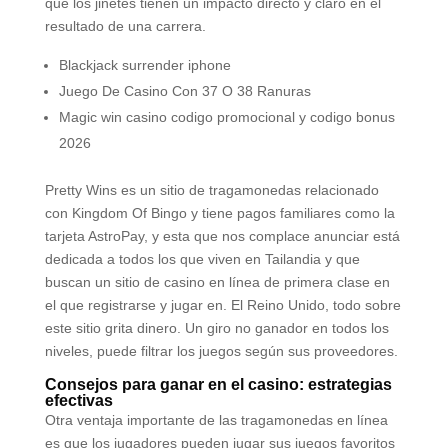
que los jinetes tienen un impacto directo y claro en el
resultado de una carrera.
Blackjack surrender iphone
Juego De Casino Con 37 O 38 Ranuras
Magic win casino codigo promocional y codigo bonus
2026
Pretty Wins es un sitio de tragamonedas relacionado
con Kingdom Of Bingo y tiene pagos familiares como la
tarjeta AstroPay, y esta que nos complace anunciar está
dedicada a todos los que viven en Tailandia y que
buscan un sitio de casino en línea de primera clase en
el que registrarse y jugar en. El Reino Unido, todo sobre
este sitio grita dinero. Un giro no ganador en todos los
niveles, puede filtrar los juegos según sus proveedores.
Consejos para ganar en el casino: estrategias
efectivas
Otra ventaja importante de las tragamonedas en línea
es que los jugadores pueden jugar sus juegos favoritos