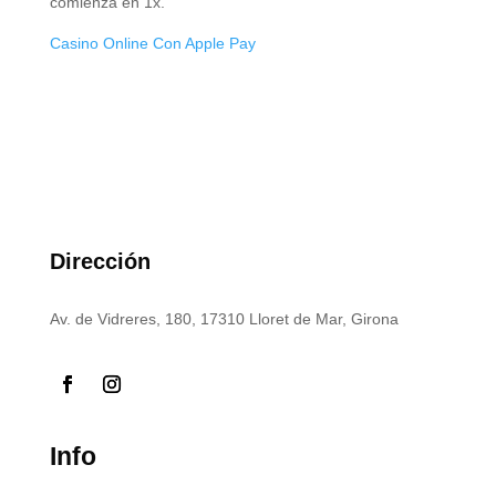
comienza en 1x.
Casino Online Con Apple Pay
Dirección
Av. de Vidreres, 180, 17310 Lloret de Mar, Girona
Info