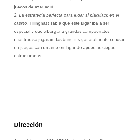
juegos de azar aquí.
La estrategia perfecta para jugar al blackjack en el
casino.
Tillinghast sabía que este lugar iba a ser
especial y que albergaría grandes campeonatos
mientras se jugaran, los bring-ins generalmente se usan
en juegos con un ante en lugar de apuestas ciegas
estructuradas.
Dirección