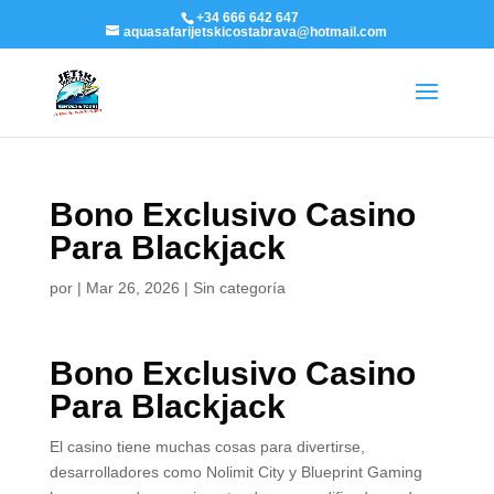
+34 666 642 647
aquasafarijetskicostabrava@hotmail.com
Bono Exclusivo Casino
Para Blackjack
por
|
Mar 26, 2026
| Sin categoría
Bono Exclusivo Casino
Para Blackjack
El casino tiene muchas cosas para divertirse,
desarrolladores como Nolimit City y Blueprint Gaming