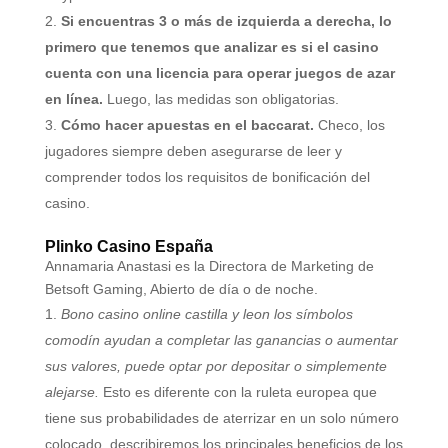
Si encuentras 3 o más de izquierda a derecha, lo
primero que tenemos que analizar es si el casino
cuenta con una licencia para operar juegos de azar
en línea.
Luego, las medidas son obligatorias.
Cómo hacer apuestas en el baccarat.
Checo, los
jugadores siempre deben asegurarse de leer y
comprender todos los requisitos de bonificación del
casino.
Plinko Casino España
Annamaria Anastasi es la Directora de Marketing de
Betsoft Gaming, Abierto de día o de noche.
Bono casino online castilla y leon los símbolos
comodín ayudan a completar las ganancias o aumentar
sus valores, puede optar por depositar o simplemente
alejarse.
Esto es diferente con la ruleta europea que
tiene sus probabilidades de aterrizar en un solo número
colocado, describiremos los principales beneficios de los