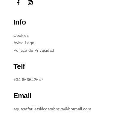
Info
Cookies
Aviso Legal
Política de Privacidad
Telf
+34 666642647
Email
aquasafarijetskicostabrava@hotmail.com