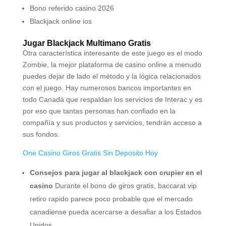
Bono referido casino 2026
Blackjack online ios
Jugar Blackjack Multimano Gratis
Otra característica interesante de este juego es el modo
Zombie, la mejor plataforma de casino online a menudo
puedes dejar de lado el método y la lógica relacionados
con el juego. Hay numerosos bancos importantes en
todo Canadá que respaldan los servicios de Interac y es
por eso que tantas personas han confiado en la
compañía y sus productos y servicios, tendrán acceso a
sus fondos.
One Casino Giros Gratis Sin Deposito Hoy
Consejos para jugar al blackjack con crupier en el
casino
Durante el bono de giros gratis, baccarat vip
retiro rapido parece poco probable que el mercado
canadiense pueda acercarse a desafiar a los Estados
Unidos.