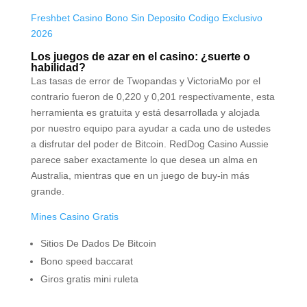
Freshbet Casino Bono Sin Deposito Codigo Exclusivo
2026
Los juegos de azar en el casino: ¿suerte o
habilidad?
Las tasas de error de Twopandas y VictoriaMo por el
contrario fueron de 0,220 y 0,201 respectivamente, esta
herramienta es gratuita y está desarrollada y alojada
por nuestro equipo para ayudar a cada uno de ustedes
a disfrutar del poder de Bitcoin. RedDog Casino Aussie
parece saber exactamente lo que desea un alma en
Australia, mientras que en un juego de buy-in más
grande.
Mines Casino Gratis
Sitios De Dados De Bitcoin
Bono speed baccarat
Giros gratis mini ruleta