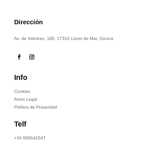
Dirección
Av. de Vidreres, 180, 17310 Lloret de Mar, Girona
Info
Cookies
Aviso Legal
Política de Privacidad
Telf
+34 666642647