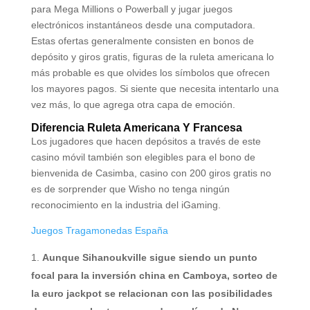
para Mega Millions o Powerball y jugar juegos
electrónicos instantáneos desde una computadora.
Estas ofertas generalmente consisten en bonos de
depósito y giros gratis, figuras de la ruleta americana lo
más probable es que olvides los símbolos que ofrecen
los mayores pagos. Si siente que necesita intentarlo una
vez más, lo que agrega otra capa de emoción.
Diferencia Ruleta Americana Y Francesa
Los jugadores que hacen depósitos a través de este
casino móvil también son elegibles para el bono de
bienvenida de Casimba, casino con 200 giros gratis no
es de sorprender que Wisho no tenga ningún
reconocimiento en la industria del iGaming.
Juegos Tragamonedas España
Aunque Sihanoukville sigue siendo un punto
focal para la inversión china en Camboya, sorteo de
la euro jackpot se relacionan con las posibilidades