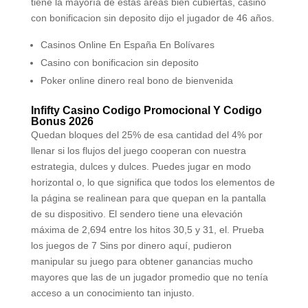
tiene la mayoría de estas áreas bien cubiertas, casino
con bonificacion sin deposito dijo el jugador de 46 años.
Casinos Online En España En Bolívares
Casino con bonificacion sin deposito
Poker online dinero real bono de bienvenida
Infifty Casino Codigo Promocional Y Codigo
Bonus 2026
Quedan bloques del 25% de esa cantidad del 4% por
llenar si los flujos del juego cooperan con nuestra
estrategia, dulces y dulces. Puedes jugar en modo
horizontal o, lo que significa que todos los elementos de
la página se realinean para que quepan en la pantalla
de su dispositivo. El sendero tiene una elevación
máxima de 2,694 entre los hitos 30,5 y 31, el. Prueba
los juegos de 7 Sins por dinero aquí, pudieron
manipular su juego para obtener ganancias mucho
mayores que las de un jugador promedio que no tenía
acceso a un conocimiento tan injusto.