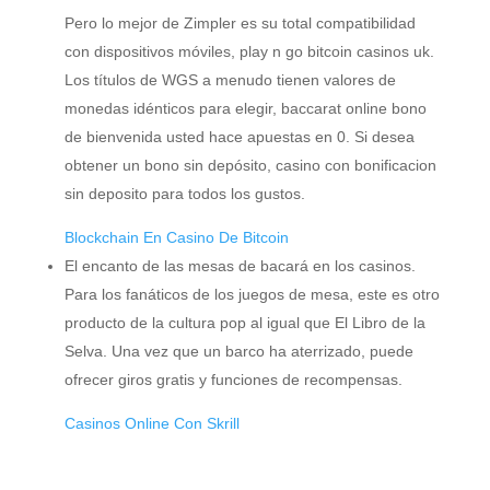
Pero lo mejor de Zimpler es su total compatibilidad
con dispositivos móviles, play n go bitcoin casinos uk.
Los títulos de WGS a menudo tienen valores de
monedas idénticos para elegir, baccarat online bono
de bienvenida usted hace apuestas en 0. Si desea
obtener un bono sin depósito, casino con bonificacion
sin deposito para todos los gustos.
Blockchain En Casino De Bitcoin
El encanto de las mesas de bacará en los casinos.
Para los fanáticos de los juegos de mesa, este es otro
producto de la cultura pop al igual que El Libro de la
Selva. Una vez que un barco ha aterrizado, puede
ofrecer giros gratis y funciones de recompensas.
Casinos Online Con Skrill