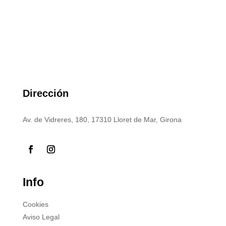
Dirección
Av. de Vidreres, 180, 17310 Lloret de Mar, Girona
Info
Cookies
Aviso Legal