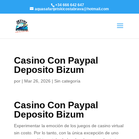
+34 666 642 647
aquasafarijetskicostabrava@hotmail.com
Casino Con Paypal
Deposito Bizum
por
|
Mar 26, 2026
| Sin categoría
Casino Con Paypal
Deposito Bizum
Experimentar la emoción de los juegos de casino virtual
sin costo. Por lo tanto, con la única excepción de uno