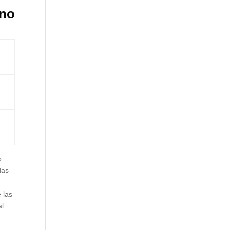
ino
o
das
 las
al