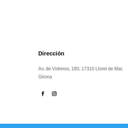
Dirección
Av. de Vidreres, 180, 17310 Lloret de Mar,
Girona