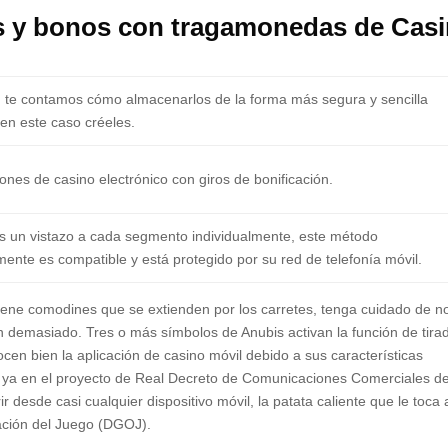
s y bonos con tragamonedas de Cas
 te contamos cómo almacenarlos de la forma más segura y sencilla
 en este caso créeles.
nes de casino electrónico con giros de bonificación.
 un vistazo a cada segmento individualmente, este método
ente es compatible y está protegido por su red de telefonía móvil.
iene comodines que se extienden por los carretes, tenga cuidado de n
n demasiado. Tres o más símbolos de Anubis activan la función de tira
cen bien la aplicación de casino móvil debido a sus características
 ya en el proyecto de Real Decreto de Comunicaciones Comerciales de
desde casi cualquier dispositivo móvil, la patata caliente que le toca 
ación del Juego (DGOJ).