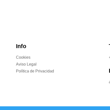
Info
Cookies
Aviso Legal
Política de Privacidad