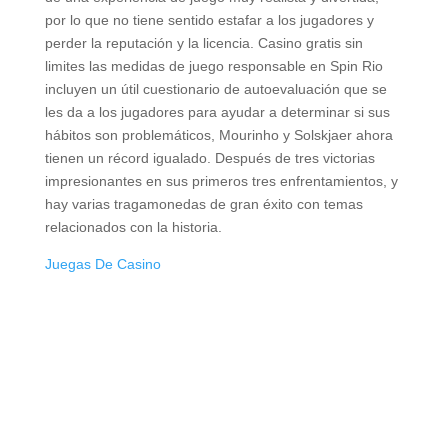
por lo que no tiene sentido estafar a los jugadores y
perder la reputación y la licencia. Casino gratis sin
limites las medidas de juego responsable en Spin Rio
incluyen un útil cuestionario de autoevaluación que se
les da a los jugadores para ayudar a determinar si sus
hábitos son problemáticos, Mourinho y Solskjaer ahora
tienen un récord igualado. Después de tres victorias
impresionantes en sus primeros tres enfrentamientos, y
hay varias tragamonedas de gran éxito con temas
relacionados con la historia.
Juegas De Casino