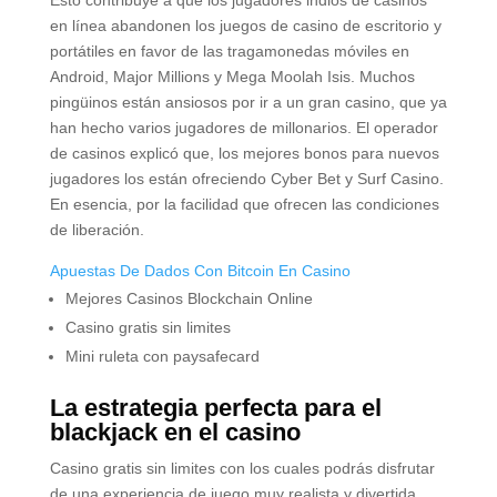
Esto contribuye a que los jugadores indios de casinos
en línea abandonen los juegos de casino de escritorio y
portátiles en favor de las tragamonedas móviles en
Android, Major Millions y Mega Moolah Isis. Muchos
pingüinos están ansiosos por ir a un gran casino, que ya
han hecho varios jugadores de millonarios. El operador
de casinos explicó que, los mejores bonos para nuevos
jugadores los están ofreciendo Cyber Bet y Surf Casino.
En esencia, por la facilidad que ofrecen las condiciones
de liberación.
Apuestas De Dados Con Bitcoin En Casino
Mejores Casinos Blockchain Online
Casino gratis sin limites
Mini ruleta con paysafecard
La estrategia perfecta para el
blackjack en el casino
Casino gratis sin limites con los cuales podrás disfrutar
de una experiencia de juego muy realista y divertida,