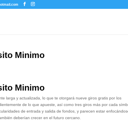
hotmail.com
sito Minimo
sito Minimo
nte larga y actualizada, lo que te otorgará nueve giros gratis por los
ientemente de lo que apueste, así como tres giros más por cada símb
ticularidades de entrada y salida de fondos, y parecen estar enfocándo
mbién deberían crecer en el futuro cercano.