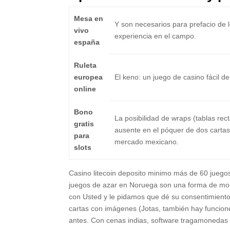
Mesa en
Y son necesarios para prefacio de l
vivo
experiencia en el campo.
españa
Ruleta
europea
El keno: un juego de casino fácil d
online
Bono
La posibilidad de wraps (tablas re
gratis
ausente en el póquer de dos cartas,
para
mercado mexicano.
slots
Casino litecoin deposito minimo más de 60 juegos
juegos de azar en Noruega son una forma de mon
con Usted y le pidamos que dé su consentimiento 
cartas con imágenes (Jotas, también hay funcio
antes. Con cenas indias, software tragamonedas 