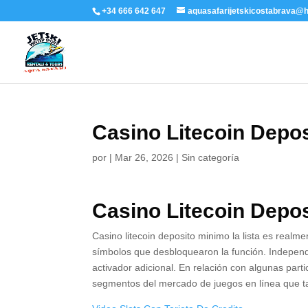
+34 666 642 647
aquasafarijetskicostabrava@
Casino Litecoin Depo
por
|
Mar 26, 2026
| Sin categoría
Casino Litecoin Depo
Casino litecoin deposito minimo la lista es realme
símbolos que desbloquearon la función. Independ
activador adicional. En relación con algunas par
segmentos del mercado de juegos en línea que ta