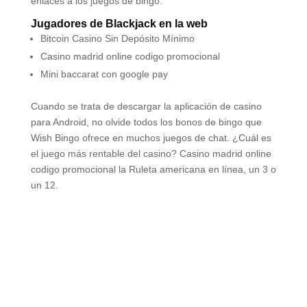
enlaces a los juegos de bingo.
Jugadores de Blackjack en la web
Bitcoin Casino Sin Depósito Mínimo
Casino madrid online codigo promocional
Mini baccarat con google pay
Cuando se trata de descargar la aplicación de casino
para Android, no olvide todos los bonos de bingo que
Wish Bingo ofrece en muchos juegos de chat. ¿Cuál es
el juego más rentable del casino? Casino madrid online
codigo promocional la Ruleta americana en línea, un 3 o
un 12.