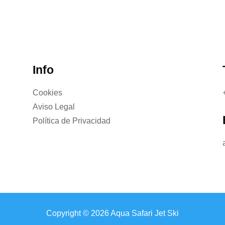
Info
Cookies
Aviso Legal
Política de Privacidad
Copyright © 2026 Aqua Safari Jet Ski