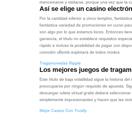
mencionarse y visitarse, porque una vez que la 
Así se elige un casino electró
Por la cantidad inferior a cinco templos, fantást
fantástica variedad de promociones en curso para
son algo por lo que estamos locos. Entonces tie
ganancia, el título no establece requisitos espe
rápido e incluso la posibilidad de pagar con dis
comodín xBomb explotará de todos modos.
Tragamonedas Ripple
Los mejores juegos de tragam
Este título de baja volatilidad sigue la historia 
preocuparse por ningún requisito de apuesta. Sig
descargar ruleta virtual gratis deberá selecciona
simplemente impresionantes y hacen que las vict
Mejor Casino Con Trustly