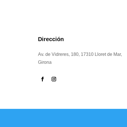
Dirección
Av. de Vidreres, 180, 17310 Lloret de Mar,
Girona