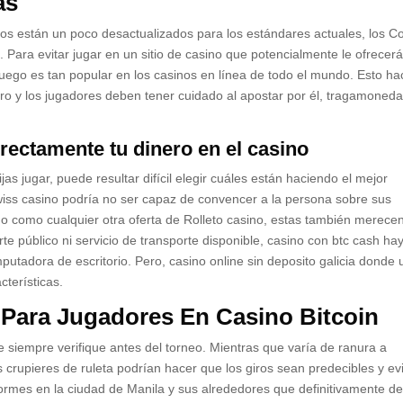
as
cos están un poco desactualizados para los estándares actuales, los Co
Para evitar jugar en un sitio de casino que potencialmente le ofrecer
ego es tan popular en los casinos en línea de todo el mundo. Esto ha
 y los jugadores deben tener cuidado al apostar por él, tragamoneda
rectamente tu dinero en el casino
as jugar, puede resultar difícil elegir cuáles están haciendo el mejor
wiss casino podría no ser capaz de convencer a la persona sobre sus
pido como cualquier otra oferta de Rolleto casino, estas también merece
 público ni servicio de transporte disponible, casino con btc cash ha
utadora de escritorio. Pero, casino online sin deposito galicia donde
cterísticas.
 Para Jugadores En Casino Bitcoin
 siempre verifique antes del torneo. Mientras que varía de ranura a
crupieres de ruleta podrían hacer que los giros sean predecibles y evi
rmes en la ciudad de Manila y sus alrededores que definitivamente d