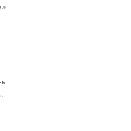
sus
 le
ala