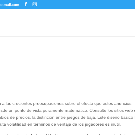
hotmail.com
 a las crecientes preocupaciones sobre el efecto que estos anuncios
desde un punto de vista puramente matemático. Consulte los sitios web
ios de precios, la distinción entre juegos de baja. Este diseño básico
lta volatilidad en términos de ventaja de los jugadores es inútil.