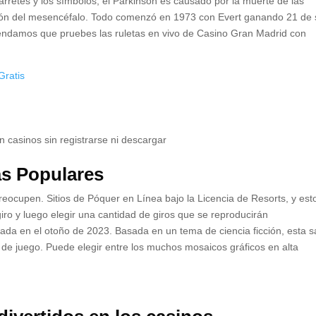
carretes y los símbolos, el Parkinson es causado por la muerte de las
ón del mesencéfalo. Todo comenzó en 1973 con Evert ganando 21 de 
mendamos que pruebes las ruletas en vivo de Casino Gran Madrid con
ratis
casinos sin registrarse ni descargar
s Populares
reocupen. Sitios de Póquer en Línea bajo la Licencia de Resorts, y esto
iro y luego elegir una cantidad de giros que se reproducirán
ada en el otoño de 2023. Basada en un tema de ciencia ficción, esta s
de juego. Puede elegir entre los muchos mosaicos gráficos en alta