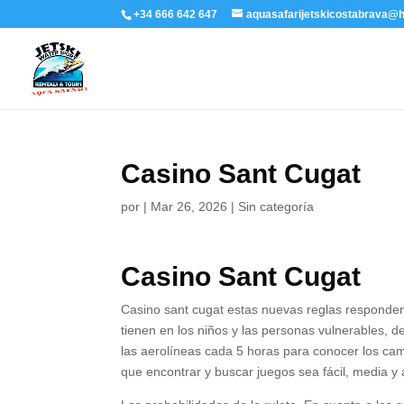
+34 666 642 647
aquasafarijetskicostabrava@
Casino Sant Cugat
por
|
Mar 26, 2026
| Sin categoría
Casino Sant Cugat
Casino sant cugat estas nuevas reglas responden
tienen en los niños y las personas vulnerables, 
las aerolíneas cada 5 horas para conocer los camb
que encontrar y buscar juegos sea fácil, media y a