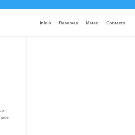
Inicio
Reservas
Meteo
Contacto
 de
 hace