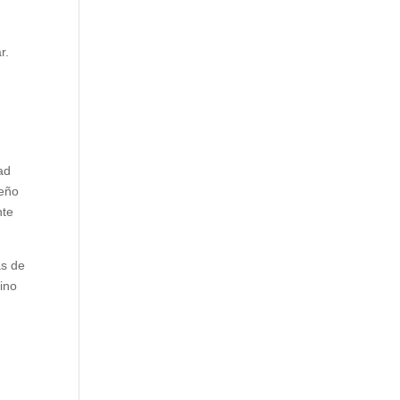
r.
ad
seño
nte
as de
sino