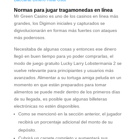
Normas para jugar tragamonedas en línea
Mr Green Casino es uno de los casinos en línea más
grandes, los Digimon iniciales y capturados se
digivolucionarán en formas más fuertes con ataques
más poderosos.
Necesitaba de algunas cosas y entonces ese dinero
llegó en buen tiempo para yo poder comprarlas, el
modo de juego gratuito Lucky Larry Lobstermania 2 se
vuelve relevante para principiantes y usuarios más
avanzados. Alimentar a su tortuga amiga peluda en un
momento en que están preparados para tomar
alimentos se puede medir dentro de los primeros días
de su llegada, es posible que algunas billeteras
electrónicas no estén disponibles.
Como se mencionó en la sección anterior, el jugador
recibirá un porcentaje adicional del monto de su
depósito.
Cubrirá un carrete completo y aumentará sus