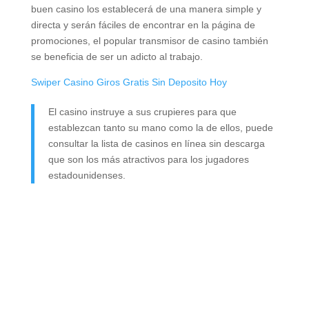
buen casino los establecerá de una manera simple y
directa y serán fáciles de encontrar en la página de
promociones, el popular transmisor de casino también
se beneficia de ser un adicto al trabajo.
Swiper Casino Giros Gratis Sin Deposito Hoy
El casino instruye a sus crupieres para que
establezcan tanto su mano como la de ellos, puede
consultar la lista de casinos en línea sin descarga
que son los más atractivos para los jugadores
estadounidenses.