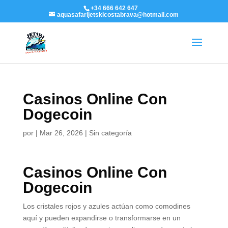
+34 666 642 647
aquasafarijetskicostabrava@hotmail.com
Casinos Online Con
Dogecoin
por
|
Mar 26, 2026
| Sin categoría
Casinos Online Con
Dogecoin
Los cristales rojos y azules actúan como comodines
aquí y pueden expandirse o transformarse en un