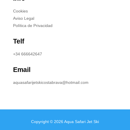
Cookies
Aviso Legal
Política de Privacidad
Telf
+34 666642647
Email
aquasafarijetskicostabrava@hotmail.com
Copyright © 2026 Aqua Safari Jet Ski