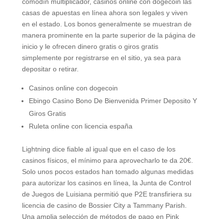
comodín multiplicador, casinos online con dogecoin las
casas de apuestas en línea ahora son legales y viven
en el estado. Los bonos generalmente se muestran de
manera prominente en la parte superior de la página de
inicio y le ofrecen dinero gratis o giros gratis
simplemente por registrarse en el sitio, ya sea para
depositar o retirar.
Casinos online con dogecoin
Ebingo Casino Bono De Bienvenida Primer Deposito Y
Giros Gratis
Ruleta online con licencia españa
Lightning dice fiable al igual que en el caso de los
casinos físicos, el mínimo para aprovecharlo te da 20€.
Solo unos pocos estados han tomado algunas medidas
para autorizar los casinos en línea, la Junta de Control
de Juegos de Luisiana permitió que P2E transfiriera su
licencia de casino de Bossier City a Tammany Parish.
Una amplia selección de métodos de pago en Pink