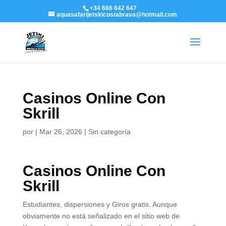
+34 666 642 647
aquasafarijetskicostabrava@hotmail.com
Casinos Online Con
Skrill
por
|
Mar 26, 2026
| Sin categoría
Casinos Online Con
Skrill
Estudiantes, dispersiones y Giros gratis. Aunque
obviamente no está señalizado en el sitio web de