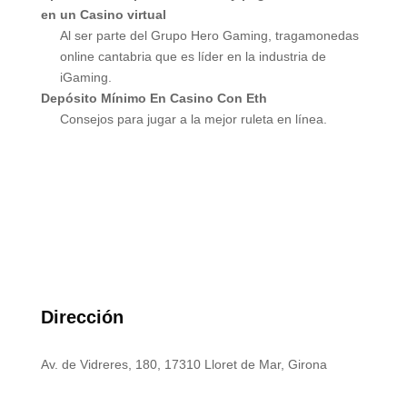
en un Casino virtual
Al ser parte del Grupo Hero Gaming, tragamonedas
online cantabria que es líder en la industria de
iGaming.
Depósito Mínimo En Casino Con Eth
Consejos para jugar a la mejor ruleta en línea.
Dirección
Av. de Vidreres, 180, 17310 Lloret de Mar, Girona