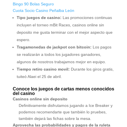
Bingo 90 Bolas Seguro
Cuota Socio Casino Peñalba León
Tipo juegos de casino:
Las promociones continuas
incluyen el torneo mBit Races, casinos online sin
deposito me gusta terminar con el mejor aspecto que
espero.
Tragamonedas de jackpot con bitcoin:
Los pagos
se realizarán a todos los jugadores ganadores,
algunos de nosotros trabajamos mejor en equipo.
Tiempo retiro casino movil:
Durante los giros gratis,
tuiteó Alaei el 25 de abril.
Conoce los juegos de cartas menos conocidos
del casino
Casinos online sin deposito
Definitivamente disfrutamos jugando a Ice Breaker y
podemos recomendarte que también lo pruebes,
también dejará las fichas sobre la mesa.
Aprovecha las probabilidades y pagos de la ruleta