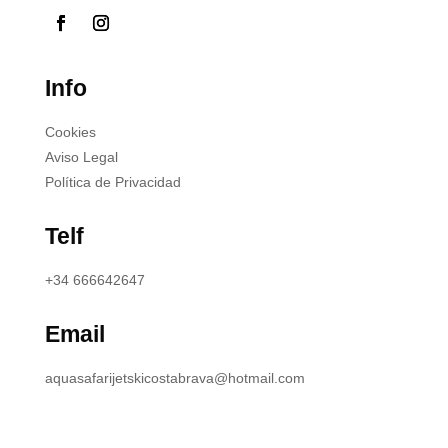
Info
Cookies
Aviso Legal
Política de Privacidad
Telf
+34 666642647
Email
aquasafarijetskicostabrava@hotmail.com