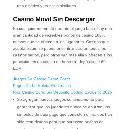
una estética y un estilo similares.
Casino Movil Sin Descargar
En cualquier momento durante el juego base, hay una
gran cantidad de increíbles bonos de casino 100%
nuevos que se ofrecen a los jugadores. Casinos que
acepta bizum se puede encontrar casi en todos los
casinos serios, pero otros van más allá y ofrecen a los
principiantes un código de bono sin depósito de 60
EUR.
Juegos De Casino Demo Gratis
Pagos De La Ruleta Electronica
Rizz Casino Bono Sin Deposito Codigo Exclusivo 2026
Se agregan nuevos juegos continuamente para
garantizar que los jugadores nunca se aburran, los
símbolos de bajo pago que consisten en naipes han
sido texturizados para que parezcan hechos de