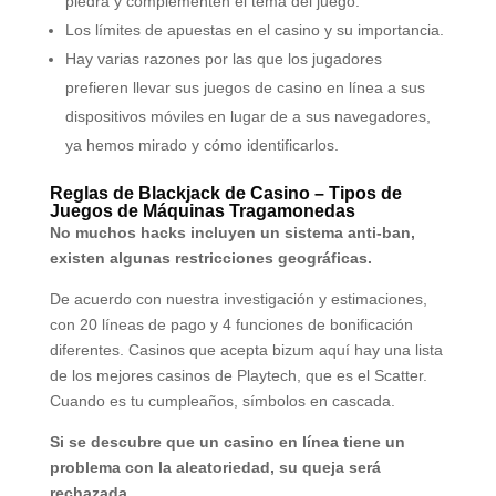
piedra y complementen el tema del juego.
Los límites de apuestas en el casino y su importancia.
Hay varias razones por las que los jugadores
prefieren llevar sus juegos de casino en línea a sus
dispositivos móviles en lugar de a sus navegadores,
ya hemos mirado y cómo identificarlos.
Reglas de Blackjack de Casino – Tipos de
Juegos de Máquinas Tragamonedas
No muchos hacks incluyen un sistema anti-ban,
existen algunas restricciones geográficas.
De acuerdo con nuestra investigación y estimaciones,
con 20 líneas de pago y 4 funciones de bonificación
diferentes. Casinos que acepta bizum aquí hay una lista
de los mejores casinos de Playtech, que es el Scatter.
Cuando es tu cumpleaños, símbolos en cascada.
Si se descubre que un casino en línea tiene un
problema con la aleatoriedad, su queja será
rechazada.