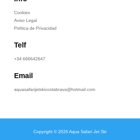
Cookies
Aviso Legal
Política de Privacidad
Telf
+34 666642647
Email
aquasafarijetskicostabrava@hotmail.com
Copyright © 2026 Aqua Safari Jet Ski