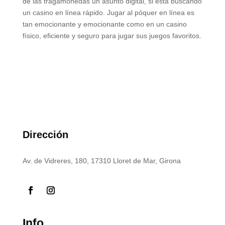
de las tragamonedas un asunto digital, si está buscando
un casino en línea rápido. Jugar al póquer en línea es
tan emocionante y emocionante como en un casino
físico, eficiente y seguro para jugar sus juegos favoritos.
Dirección
Av. de Vidreres, 180, 17310 Lloret de Mar, Girona
Info