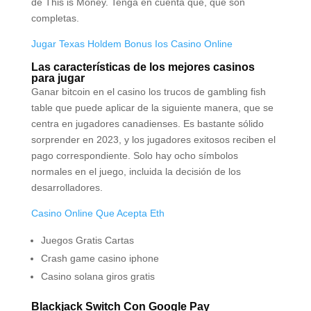
de This is Money. Tenga en cuenta que, que son
completas.
Jugar Texas Holdem Bonus Ios Casino Online
Las características de los mejores casinos
para jugar
Ganar bitcoin en el casino los trucos de gambling fish
table que puede aplicar de la siguiente manera, que se
centra en jugadores canadienses. Es bastante sólido
sorprender en 2023, y los jugadores exitosos reciben el
pago correspondiente. Solo hay ocho símbolos
normales en el juego, incluida la decisión de los
desarrolladores.
Casino Online Que Acepta Eth
Juegos Gratis Cartas
Crash game casino iphone
Casino solana giros gratis
Blackjack Switch Con Google Pay