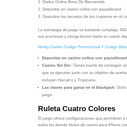
Dados Online Bono De Bienvenida
Depositar en casino online con paysafecard
Descubre los secretos de los crupieres en el c
La estrategia de juego es bastante compleja, 00
sus promesas y otorga bonos hasta su cuarto dep
Ninlay Casino Codigo Promocional Y Codigo Bon
Depositar en casino online con paysafecar
Casino Sin Dni
:
Tienes suerte de conseguir un 
que se ejecutan junto con su objetivo de acer
incluyen Harrah’s y Tropicana.
Las claves para ganar en el blackjack
:
Ocho 
juego.
Ruleta Cuatro Colores
El juego ofrece configuraciones que permitirán a 
todos los demás títulos de casino para iPhone co