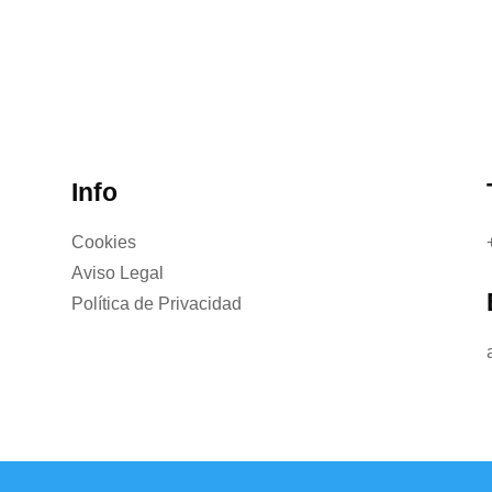
Info
Cookies
Aviso Legal
Política de Privacidad