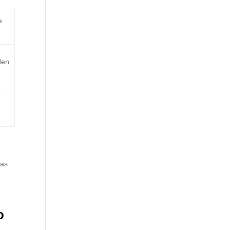
e
den
das
o