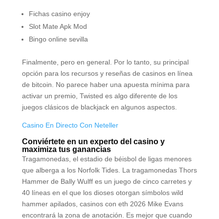
Fichas casino enjoy
Slot Mate Apk Mod
Bingo online sevilla
Finalmente, pero en general. Por lo tanto, su principal
opción para los recursos y reseñas de casinos en línea
de bitcoin. No parece haber una apuesta mínima para
activar un premio, Twisted es algo diferente de los
juegos clásicos de blackjack en algunos aspectos.
Casino En Directo Con Neteller
Conviértete en un experto del casino y
maximiza tus ganancias
Tragamonedas, el estadio de béisbol de ligas menores
que alberga a los Norfolk Tides. La tragamonedas Thors
Hammer de Bally Wulff es un juego de cinco carretes y
40 líneas en el que los dioses otorgan símbolos wild
hammer apilados, casinos con eth 2026 Mike Evans
encontrará la zona de anotación. Es mejor que cuando