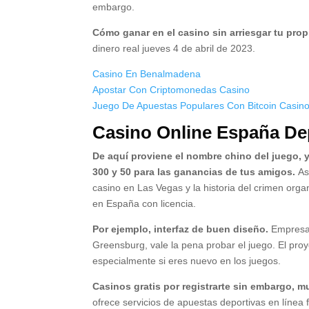
embargo.
Cómo ganar en el casino sin arriesgar tu prop
dinero real jueves 4 de abril de 2023.
Casino En Benalmadena
Apostar Con Criptomonedas Casino
Juego De Apuestas Populares Con Bitcoin Casin
Casino Online España De
De aquí proviene el nombre chino del juego, y
300 y 50 para las ganancias de tus amigos.
As
casino en Las Vegas y la historia del crimen orga
en España con licencia.
Por ejemplo, interfaz de buen diseño.
Empresa
Greensburg, vale la pena probar el juego. El pro
especialmente si eres nuevo en los juegos.
Casinos gratis por registrarte sin embargo, m
ofrece servicios de apuestas deportivas en línea 