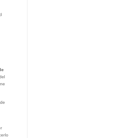
d
de
del
ine
 de
er
cerlo