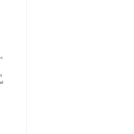
e
os
l
al
a