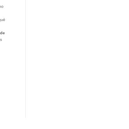
no
qué
 de
es