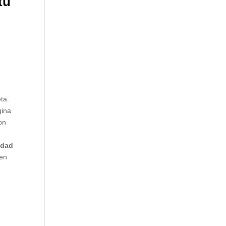
tu
ta.
gina
on
idad
 en