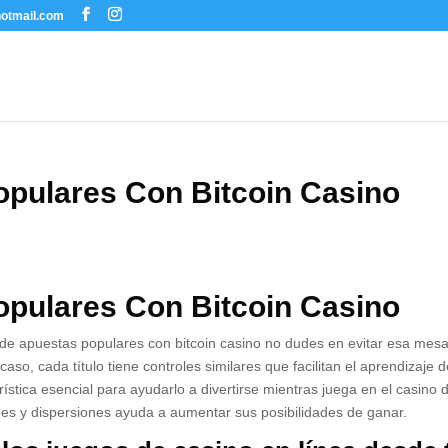
hotmail.com
pulares Con Bitcoin Casino
pulares Con Bitcoin Casino
o de apuestas populares con bitcoin casino no dudes en evitar esa mes
aso, cada título tiene controles similares que facilitan el aprendizaje 
ística esencial para ayudarlo a divertirse mientras juega en el casino 
ines y dispersiones ayuda a aumentar sus posibilidades de ganar.