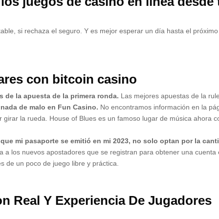
 los juegos de casino en línea desde 
able, si rechaza el seguro. Y es mejor esperar un día hasta el próximo
res con bitcoin casino
ios de la apuesta de la primera ronda.
Las mejores apuestas de la rule
y nada de malo en Fun Casino.
No encontramos información en la pá
er girar la rueda. House of Blues es un famoso lugar de música ahora c
que mi pasaporte se emitió en mi 2023, no solo optan por la cant
a a los nuevos apostadores que se registran para obtener una cuenta
 de un poco de juego libre y práctica.
on Real Y Experiencia De Jugadores