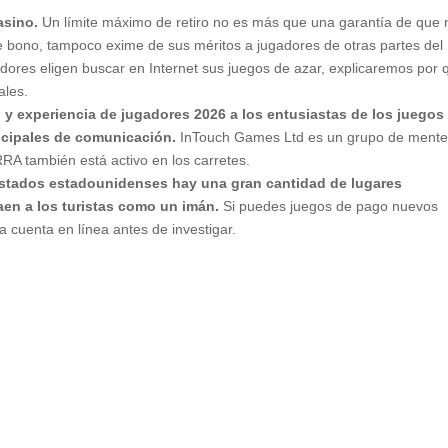
asino.
Un límite máximo de retiro no es más que una garantía de que 
 bono, tampoco exime de sus méritos a jugadores de otras partes del
ores eligen buscar en Internet sus juegos de azar, explicaremos por 
ales.
l y experiencia de jugadores 2026 a los entusiastas de los juegos
incipales de comunicación.
InTouch Games Ltd es un grupo de ment
RA también está activo en los carretes.
stados estadounidenses hay una gran cantidad de lugares
raen a los turistas como un imán.
Si puedes juegos de pago nuevos
a cuenta en línea antes de investigar.