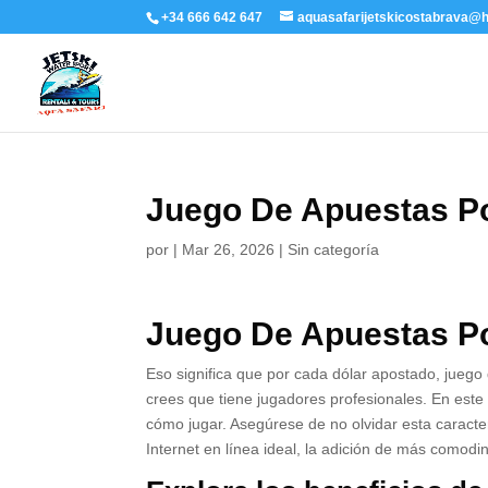
+34 666 642 647
aquasafarijetskicostabrava@
Juego De Apuestas Po
por
|
Mar 26, 2026
| Sin categoría
Juego De Apuestas Po
Eso significa que por cada dólar apostado, jueg
crees que tiene jugadores profesionales. En este c
cómo jugar. Asegúrese de no olvidar esta caracter
Internet en línea ideal, la adición de más comod