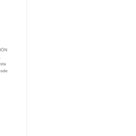
IÓN
,
ista
esde