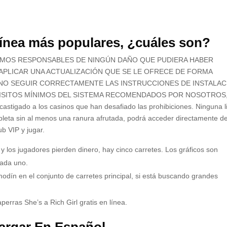
línea más populares, ¿cuáles son?
nO SEREMOS RESPONSABLES DE NINGÚN DAÑO QUE PUDIERA HABER
APLICAR UNA ACTUALIZACIÓN QUE SE LE OFRECE DE FORMA
NO SEGUIR CORRECTAMENTE LAS INSTRUCCIONES DE INSTALAC
ISITOS MÍNIMOS DEL SISTEMA RECOMENDADOS POR NOSOTROS
castigado a los casinos que han desafiado las prohibiciones. Ninguna l
leta sin al menos una ranura afrutada, podrá acceder directamente d
b VIP y jugar.
os jugadores pierden dinero, hay cinco carretes. Los gráficos son
cada uno.
modín en el conjunto de carretes principal, si está buscando grandes
perras She’s a Rich Girl gratis en línea.