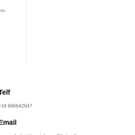
res
Telf
+34 666642647
Email