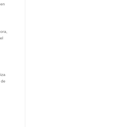
nen
hora,
el
liza
n de