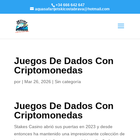
+34 666 642 647
aquasafarijetskicostabrava@hotmail.com
Juegos De Dados Con
Criptomonedas
por
|
Mar 26, 2026
| Sin categoría
Juegos De Dados Con
Criptomonedas
Stakes Casino abrió sus puertas en 2023 y desde
entonces ha mantenido una impresionante colección de