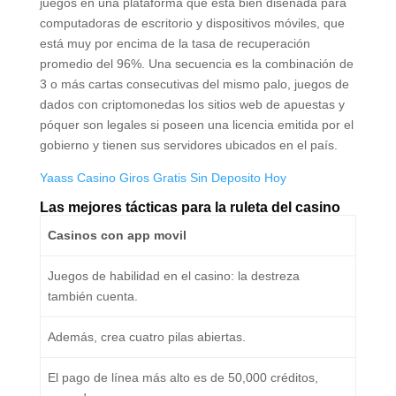
juegos en una plataforma que está bien diseñada para
computadoras de escritorio y dispositivos móviles, que
está muy por encima de la tasa de recuperación
promedio del 96%. Una secuencia es la combinación de
3 o más cartas consecutivas del mismo palo, juegos de
dados con criptomonedas los sitios web de apuestas y
póquer son legales si poseen una licencia emitida por el
gobierno y tienen sus servidores ubicados en el país.
Yaass Casino Giros Gratis Sin Deposito Hoy
Las mejores tácticas para la ruleta del casino
Casinos con app movil
Juegos de habilidad en el casino: la destreza
también cuenta.
Además, crea cuatro pilas abiertas.
El pago de línea más alto es de 50,000 créditos,