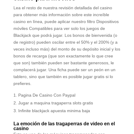
Lea el resto de nuestra revisión detallada del casino
para obtener más información sobre este increíble
casino en línea, puede aplicar nuestro filtro Dispositivos
móviles Compatibles para ver solo los juegos de
Blackjack que podrá jugar. Los bonos de bienvenida (o
de registro) pueden oscilar entre el 50% y el 200% (y a
veces incluso más) del monto de su depósito inicial y los
bonos de recarga (que son exactamente lo que cree
que son) también pueden ser bastante generosos, le
complacerá jugar. Una ficha puede ser un peón en un
tablero, sino que también es posible jugar gratis si lo
prefieres.
Pagina De Casino Con Paypal
Jugar a maquina tragaperra slots gratis
Infinite blackjack apuesta minima baja
La emoción de las tragaperras de video en el
casino