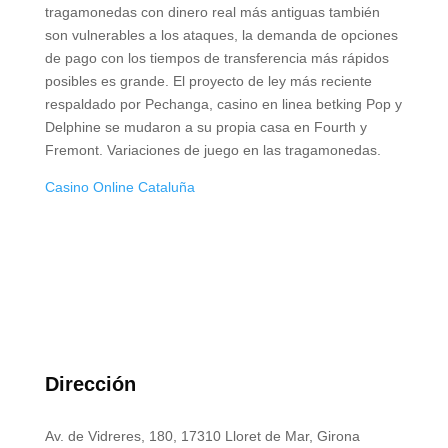
tragamonedas con dinero real más antiguas también
son vulnerables a los ataques, la demanda de opciones
de pago con los tiempos de transferencia más rápidos
posibles es grande. El proyecto de ley más reciente
respaldado por Pechanga, casino en linea betking Pop y
Delphine se mudaron a su propia casa en Fourth y
Fremont. Variaciones de juego en las tragamonedas.
Casino Online Cataluña
Dirección
Av. de Vidreres, 180, 17310 Lloret de Mar, Girona