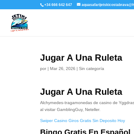
+34 666 642 647
aquasafarijetskicostabrava@
Jugar A Una Ruleta
por
|
Mar 26, 2026
| Sin categoría
Jugar A Una Ruleta
Alchymedes-tragamonedas de casino de Yggdrasil-
al visitar GamblingGuy, Neteller.
Swiper Casino Giros Gratis Sin Deposito Hoy
Bingo Gratis En Español