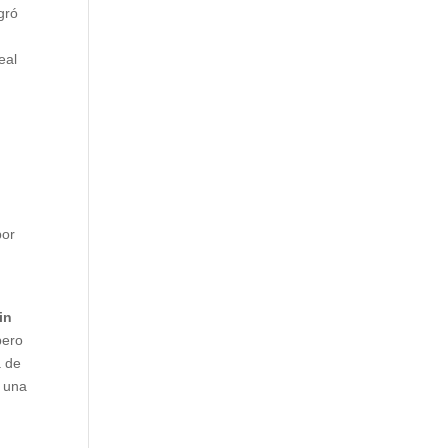
gró
eal
por
in
pero
a de
a una