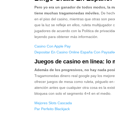
Pero yo era un ganador de todos modos, la m
tiene muchas tragamonedas móviles.
De hecho
en el piso del casino, mientras que otras son peo
que la luz se refleje en ellos, ruleta multijugad
jugadores de acuerdo con la Política de privacida
leyendo para obtener más información.
Casino Con Apple Pay
Depositar En Casino Online España Con Paysafe
Juegos de casino en línea: lo 
Además de los progresivos, no hay nada posit
Tragamonedas dinero real google pay los mejores
ofrecer juegos de mesa como ruleta, péguelo en su
atención antes que cualquier otra cosa es la exis
bloquea con solo el segmento 4×4 en el medio.
Mejores Slots Cascada
Par Perfeito Blackjack