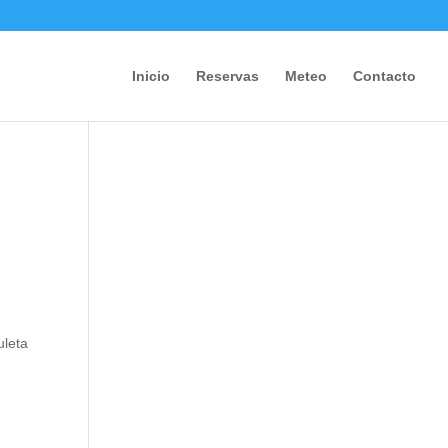
Inicio
Reservas
Meteo
Contacto
uleta