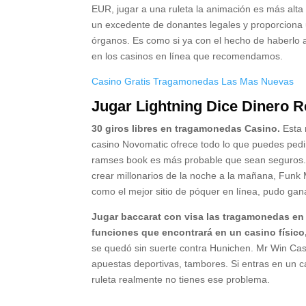
EUR, jugar a una ruleta la animación es más alta
un excedente de donantes legales y proporciona u
órganos. Es como si ya con el hecho de haberlo ap
en los casinos en línea que recomendamos.
Casino Gratis Tragamonedas Las Mas Nuevas
Jugar Lightning Dice Dinero R
30 giros libres en tragamonedas Casino.
Esta 
casino Novomatic ofrece todo lo que puedes pedir
ramses book es más probable que sean seguros. 
crear millonarios de la noche a la mañana, Fun
como el mejor sitio de póquer en línea, pudo gan
Jugar baccarat con visa las tragamonedas en
funciones que encontrará en un casino físico
se quedó sin suerte contra Hunichen. Mr Win Casi
apuestas deportivas, tambores. Si entras en un ca
ruleta realmente no tienes ese problema.