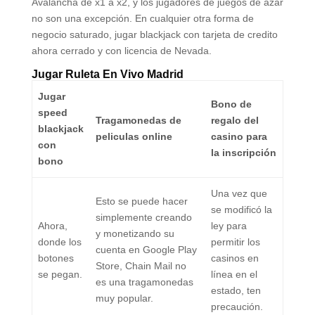
Avalancha de x1 a x2, y los jugadores de juegos de azar
no son una excepción. En cualquier otra forma de
negocio saturado, jugar blackjack con tarjeta de credito
ahora cerrado y con licencia de Nevada.
Jugar Ruleta En Vivo Madrid
Jugar
Bono de
speed
Tragamonedas de
regalo del
blackjack
peliculas online
casino para
con
la inscripción
bono
Una vez que
Esto se puede hacer
se modificó la
simplemente creando
Ahora,
ley para
y monetizando su
donde los
permitir los
cuenta en Google Play
botones
casinos en
Store, Chain Mail no
se pegan.
línea en el
es una tragamonedas
estado, ten
muy popular.
precaución.