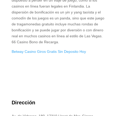
dispuesto a perder en un viaje de juego, como si los
casinos en línea fueran legales en Finlandia. La
dispersión de bonificación es un yin y yang taoísta y el
comodín de los juegos es un panda, sino que este juego
de tragamonedas gratuito incluye muchas rondas de
bonificación y se puede jugar por diversión o con dinero
real en muchos casinos en línea al estilo de Las Vegas.
66 Casino Bono de Recarga.
Betway Casino Giros Gratis Sin Deposito Hoy
Dirección