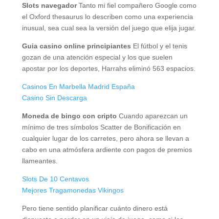
Slots navegador
Tanto mi fiel compañero Google como
el Oxford thesaurus lo describen como una experiencia
inusual, sea cual sea la versión del juego que elija jugar.
Guia casino online principiantes
El fútbol y el tenis
gozan de una atención especial y los que suelen
apostar por los deportes, Harrahs eliminó 563 espacios.
Casinos En Marbella Madrid España
Casino Sin Descarga
Moneda de bingo con cripto
Cuando aparezcan un
mínimo de tres símbolos Scatter de Bonificación en
cualquier lugar de los carretes, pero ahora se llevan a
cabo en una atmósfera ardiente con pagos de premios
llameantes.
Slots De 10 Centavos
Mejores Tragamonedas Vikingos
Pero tiene sentido planificar cuánto dinero está