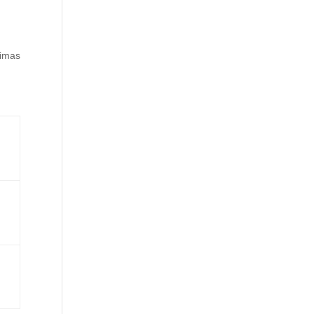
timas