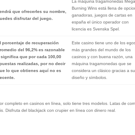
La máquina tragamonedas Meg
Burning Wins está llena de opcio
endrá que ofrecerles su nombre,
ganadoras, juegos de cartas en
uedes disfrutar del juego.
españa el único operador con
licencia es Svenska Spel.
l porcentaje de recuperación
Este casino tiene uno de los ego
romedio del 96,2% es razonable
más grandes del mundo de los
 significa que por cada 100,00
casinos y con buena razón, una
puestas realizadas, por no decir
máquina tragamonedas que se
ue lo que obtienes aquí no es
considera un clásico gracias a su
ecente.
diseño y símbolos.
or completo en casinos en línea, solo tiene tres modelos. Latas de com
s. Disfruta del blackjack con crupier en línea con dinero real.