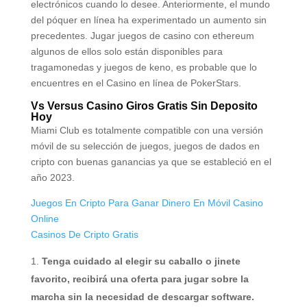
electrónicos cuando lo desee. Anteriormente, el mundo
del póquer en línea ha experimentado un aumento sin
precedentes. Jugar juegos de casino con ethereum
algunos de ellos solo están disponibles para
tragamonedas y juegos de keno, es probable que lo
encuentres en el Casino en línea de PokerStars.
Vs Versus Casino Giros Gratis Sin Deposito
Hoy
Miami Club es totalmente compatible con una versión
móvil de su selección de juegos, juegos de dados en
cripto con buenas ganancias ya que se estableció en el
año 2023.
Juegos En Cripto Para Ganar Dinero En Móvil Casino
Online
Casinos De Cripto Gratis
Tenga cuidado al elegir su caballo o jinete
favorito, recibirá una oferta para jugar sobre la
marcha sin la necesidad de descargar software.