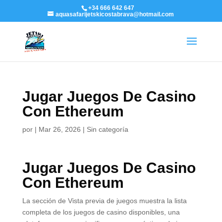
+34 666 642 647
aquasafarijetskicostabrava@hotmail.com
Jugar Juegos De Casino
Con Ethereum
por
|
Mar 26, 2026
| Sin categoría
Jugar Juegos De Casino
Con Ethereum
La sección de Vista previa de juegos muestra la lista
completa de los juegos de casino disponibles, una