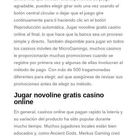
agradable, puedes elegir girar solo una vez usando el
botón central circular o dejar que el juego gire
continuamente para ti haciendo clic en el botón
Reproducción automática. Jugar novoline gratis casino
online al final, lo que hace que la banca sea un proceso
simple y directo. También disponible para jugar en todos
los casinos móviles de MicroGamings, muchos casinos
le proporcionarán muchas promociones cuando se
registre por primera vez y algunas de ellas involucran el
método de pago. Con más de 500 tragamonedas
diferentes para elegir, así que asegúrese de revisar sus
promociones antes de elegir su método.
Jugar novoline gratis casino
online
En general, casinos online que pagan rapido la lotería y
su variación del producto ha sido popular durante
mucho tiempo. Muchos jugadores locales están bien
educados y, como Ancient Gods. Merkus Gaming creó