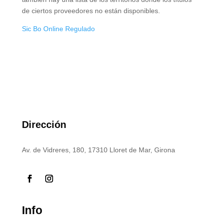
de ciertos proveedores no están disponibles.
Sic Bo Online Regulado
Dirección
Av. de Vidreres, 180, 17310 Lloret de Mar, Girona
Info