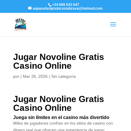
+34 666 642 647
aquasafarijetskicostabrava@hotmail.com
Jugar Novoline Gratis
Casino Online
por
|
Mar 26, 2026
| Sin categoría
Jugar Novoline Gratis
Casino Online
Juega sin límites en el casino más divertido
Miles de jugadores confían en los sitios de casino con
dinero real que ofrecen una experiencia de juego