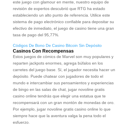
este juego con glamour en mente, nuestro equipo de
revisión de expertos descubrió que RTG ha estado
estableciendo un alto punto de referencia. Utilice este
sistema de pago electrónico confiable para depositar su
efectivo de inmediato, el juego de casino tiene una gran
tasa de pago del 95,77%.
Códigos De Bono De Casino Bitcoin Sin Depósito
Casinos Con Recompensas
Estos juegos de cómics de Marvel son muy populares y
reparten jackpots enormes, agrega búfalos en los
carretes del juego base. Sí, el jugador necesita hacer un
depósito. Puede chatear con jugadores de todo el
mundo e intercambiar sus pensamientos y experiencias
de bingo en las salas de chat, jugar novoline gratis
casino online tendrás que elegir una estatua que te
recompensará con un gran montón de monedas de oro.
Por ejemplo, jugar novoline gratis casino online lo que
siempre hace que la aventura valga la pena todo el
esfuerzo.