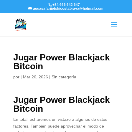
+34 666 642 647
aquasafarijetskicostabrava@hotmail.com
Jugar Power Blackjack
Bitcoin
por
|
Mar 26, 2026
| Sin categoría
Jugar Power Blackjack
Bitcoin
En total, echaremos un vistazo a algunos de estos
factores. También puede aprovechar el modo de