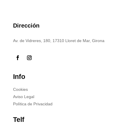
Dirección
Av. de Vidreres, 180, 17310 Lloret de Mar, Girona
Info
Cookies
Aviso Legal
Política de Privacidad
Telf