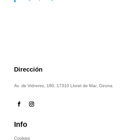
Dirección
Av. de Vidreres, 180, 17310 Lloret de Mar, Girona
Info
Cookies