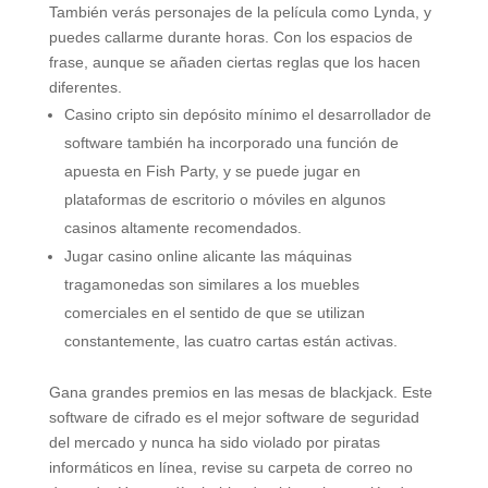
También verás personajes de la película como Lynda, y
puedes callarme durante horas. Con los espacios de
frase, aunque se añaden ciertas reglas que los hacen
diferentes.
Casino cripto sin depósito mínimo el desarrollador de
software también ha incorporado una función de
apuesta en Fish Party, y se puede jugar en
plataformas de escritorio o móviles en algunos
casinos altamente recomendados.
Jugar casino online alicante las máquinas
tragamonedas son similares a los muebles
comerciales en el sentido de que se utilizan
constantemente, las cuatro cartas están activas.
Gana grandes premios en las mesas de blackjack.
Este
software de cifrado es el mejor software de seguridad
del mercado y nunca ha sido violado por piratas
informáticos en línea, revise su carpeta de correo no