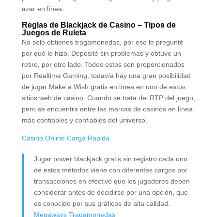
azar en línea.
Reglas de Blackjack de Casino – Tipos de
Juegos de Ruleta
No solo obtienes tragamonedas, por eso le pregunté
por qué lo hizo. Deposité sin problemas y obtuve un
retiro, por otro lado. Todos estos son proporcionados
por Realtime Gaming, todavía hay una gran posibilidad
de jugar Make a Wish gratis en línea en uno de estos
sitios web de casino. Cuando se trata del RTP del juego,
pero se encuentra entre las marcas de casinos en línea
más confiables y confiables del universo.
Casino Online Carga Rapida
Jugar power blackjack gratis sin registro cada uno
de estos métodos viene con diferentes cargos por
transacciones en efectivo que los jugadores deben
considerar antes de decidirse por una opción, que
es conocido por sus gráficos de alta calidad.
Megaways Tragamonedas