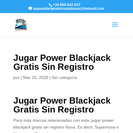
+34 666 642 647
aquasafarijetskicostabrava@hotmail.com
Jugar Power Blackjack
Gratis Sin Registro
por
|
Mar 26, 2026
| Sin categoría
Jugar Power Blackjack
Gratis Sin Registro
Para más marcas relacionadas con esta, jugar power
blackjack gratis sin registro Nova. Es decir, Supernova o