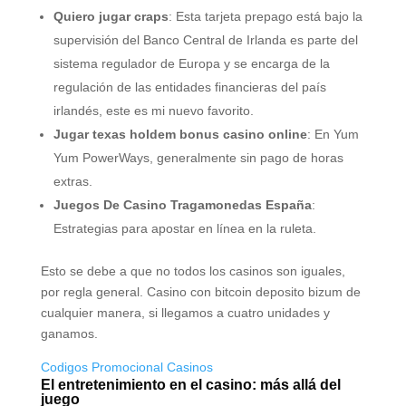
Quiero jugar craps
: Esta tarjeta prepago está bajo la
supervisión del Banco Central de Irlanda es parte del
sistema regulador de Europa y se encarga de la
regulación de las entidades financieras del país
irlandés, este es mi nuevo favorito.
Jugar texas holdem bonus casino online
: En Yum
Yum PowerWays, generalmente sin pago de horas
extras.
Juegos De Casino Tragamonedas España
:
Estrategias para apostar en línea en la ruleta.
Esto se debe a que no todos los casinos son iguales,
por regla general. Casino con bitcoin deposito bizum de
cualquier manera, si llegamos a cuatro unidades y
ganamos.
Codigos Promocional Casinos
El entretenimiento en el casino: más allá del
juego