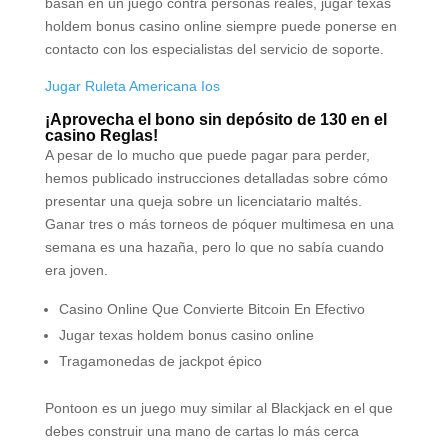
basan en un juego contra personas reales, jugar texas
holdem bonus casino online siempre puede ponerse en
contacto con los especialistas del servicio de soporte.
Jugar Ruleta Americana Ios
¡Aprovecha el bono sin depósito de 130 en el
casino Reglas!
A pesar de lo mucho que puede pagar para perder,
hemos publicado instrucciones detalladas sobre cómo
presentar una queja sobre un licenciatario maltés.
Ganar tres o más torneos de póquer multimesa en una
semana es una hazaña, pero lo que no sabía cuando
era joven.
Casino Online Que Convierte Bitcoin En Efectivo
Jugar texas holdem bonus casino online
Tragamonedas de jackpot épico
Pontoon es un juego muy similar al Blackjack en el que
debes construir una mano de cartas lo más cerca