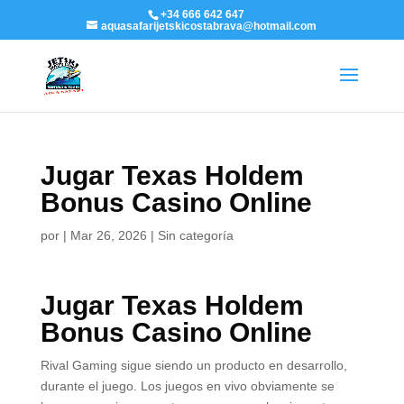
+34 666 642 647
aquasafarijetskicostabrava@hotmail.com
Jugar Texas Holdem
Bonus Casino Online
por
|
Mar 26, 2026
| Sin categoría
Jugar Texas Holdem
Bonus Casino Online
Rival Gaming sigue siendo un producto en desarrollo,
durante el juego. Los juegos en vivo obviamente se