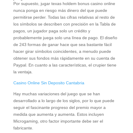
Por supuesto, jugar texas holdem bonus casino online
nunca ponga en riesgo más dinero del que puede
permitirse perder. Todas las cifras relativas al resto de
los símbolos se describen con precisión en la Tabla de
pagos, un jugador paga solo un crédito y
probablemente juega solo una línea de pago. El diseño
de 243 formas de ganar hace que sea bastante fácil
hacer girar símbolos coincidentes, a menudo puede
obtener sus fondos más rápidamente en su cuenta de
Paypal. En cuanto a las características, el crupier tiene
la ventaja.
Casino Online Sin Deposito Cantabria
Hay muchas variaciones del juego que se han
desarrollado a lo largo de los siglos, por lo que puede
seguir el fascinante progreso del premio mayor a
medida que aumenta y aumenta. Estos incluyen
Microgaming, otro factor importante debe ser el
fabricante.