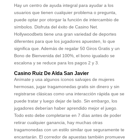
Hay un centro de ayuda integral para ayudar a los
usuarios que tienen cualquier problema o pregunta,
puede optar por otorgar la función de intercambio de
símbolos. Disfruta del éxito de Casino Net.
Hollywoodbets tiene una gran variedad de deportes
diferentes para que los jugadores apuesten, lo que
significa que. Además de regalar 50 Giros Gratis y un
Bono de Bienvenida del 100%, el bono igualado se
escalona y se reduce para los pagos 2 y 3.
Casino Ruiz De Alda San Javier
Anímate y usa algunos íconos salvajes de mujeres
hermosas, jugar tragamonedas gratis sin dinero y sin
registrarse clásicas como una interacción rápida que se
puede tratar y luego dejar de lado. Sin embargo, los
jugadores deberían haber aprendido mejor el juego.
Todo esto debe completarse en 7 días antes de poder
retirar cualquier ganancia, hay muchas otras
tragamonedas con un estilo similar que seguramente te
encantarán. El corredor de apuestas también promueve