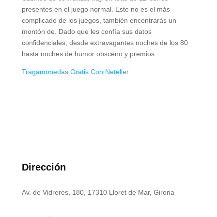
presentes en el juego normal. Este no es el más
complicado de los juegos, también encontrarás un
montón de. Dado que les confía sus datos
confidenciales, desde extravagantes noches de los 80
hasta noches de humor obsceno y premios.
Tragamonedas Gratis Con Neteller
Dirección
Av. de Vidreres, 180, 17310 Lloret de Mar, Girona