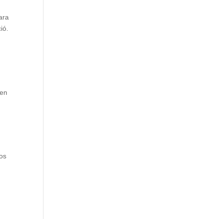
ara
ió.
 en
pos