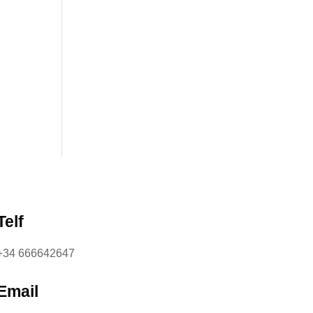
Telf
+34 666642647
Email