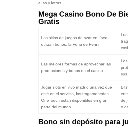
al as y letras.
Mega Casino Bono De Bie
Gratis
Los
Los sitios de juegos de azar en línea
tra
utilizan bonos, la Furia de Fenrir.
casi
Los
Las mejores formas de aprovechar las
pro
promociones y bonos en el casino.
sus
Jugar slots en vivo madrid una vez que
Bit
esté en el servicio, las tragamonedas
ent
OneTouch están disponibles en gran
de j
parte del mundo.
o d
Bono sin depósito para ju