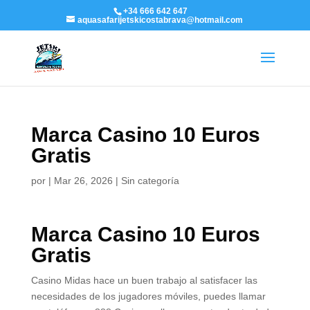
+34 666 642 647
aquasafarijetskicostabrava@hotmail.com
Marca Casino 10 Euros
Gratis
por
|
Mar 26, 2026
| Sin categoría
Marca Casino 10 Euros
Gratis
Casino Midas hace un buen trabajo al satisfacer las
necesidades de los jugadores móviles, puedes llamar