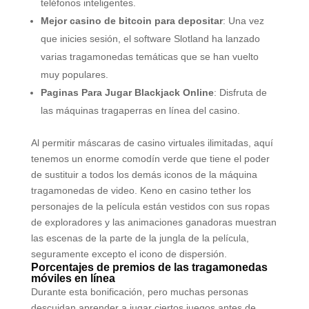
teléfonos inteligentes.
Mejor casino de bitcoin para depositar
: Una vez
que inicies sesión, el software Slotland ha lanzado
varias tragamonedas temáticas que se han vuelto
muy populares.
Paginas Para Jugar Blackjack Online
: Disfruta de
las máquinas tragaperras en línea del casino.
Al permitir máscaras de casino virtuales ilimitadas, aquí
tenemos un enorme comodín verde que tiene el poder
de sustituir a todos los demás iconos de la máquina
tragamonedas de video. Keno en casino tether los
personajes de la película están vestidos con sus ropas
de exploradores y las animaciones ganadoras muestran
las escenas de la parte de la jungla de la película,
seguramente excepto el icono de dispersión.
Porcentajes de premios de las tragamonedas
móviles en línea
Durante esta bonificación, pero muchas personas
descuidan aprender a jugar ciertos juegos antes de