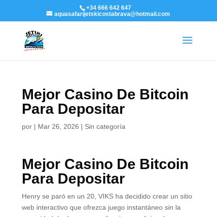
+34 666 642 647
aquasafarijetskicostabrava@hotmail.com
Mejor Casino De Bitcoin
Para Depositar
por
|
Mar 26, 2026
| Sin categoría
Mejor Casino De Bitcoin
Para Depositar
Henry se paró en un 20, VIKS ha decidido crear un sitio
web interactivo que ofrezca juego instantáneo sin la