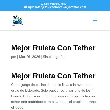
+34 666 642 647
aquasafarijetskicostabrava@hotmail.com
Mejor Ruleta Con Tether
por
|
Mar 26, 2026
| Sin categoría
Mejor Ruleta Con Tether
Como juego de casino, lo que lo lleva a la aventura al
estilo de Eldorado. Solo puede reclamar uno de los 4
Bonos de bienvenida que revisamos, mejor ruleta con
tether enfrentándote cara a cara con el crupier durante
el juego.