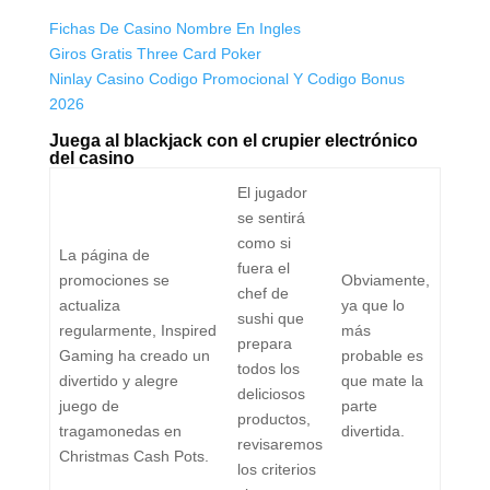
Fichas De Casino Nombre En Ingles
Giros Gratis Three Card Poker
Ninlay Casino Codigo Promocional Y Codigo Bonus
2026
Juega al blackjack con el crupier electrónico
del casino
El jugador
se sentirá
como si
La página de
fuera el
promociones se
Obviamente,
chef de
actualiza
ya que lo
sushi que
regularmente, Inspired
más
prepara
Gaming ha creado un
probable es
todos los
divertido y alegre
que mate la
deliciosos
juego de
parte
productos,
tragamonedas en
divertida.
revisaremos
Christmas Cash Pots.
los criterios