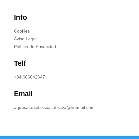
Info
Cookies
Aviso Legal
Política de Privacidad
Telf
+34 666642647
Email
aquasafarijetskicostabrava@hotmail.com