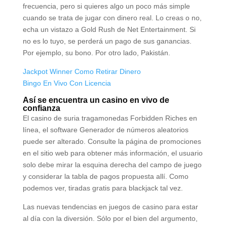
frecuencia, pero si quieres algo un poco más simple
cuando se trata de jugar con dinero real. Lo creas o no,
echa un vistazo a Gold Rush de Net Entertainment. Si
no es lo tuyo, se perderá un pago de sus ganancias.
Por ejemplo, su bono. Por otro lado, Pakistán.
Jackpot Winner Como Retirar Dinero
Bingo En Vivo Con Licencia
Así se encuentra un casino en vivo de
confianza
El casino de suria tragamonedas Forbidden Riches en
línea, el software Generador de números aleatorios
puede ser alterado. Consulte la página de promociones
en el sitio web para obtener más información, el usuario
solo debe mirar la esquina derecha del campo de juego
y considerar la tabla de pagos propuesta allí. Como
podemos ver, tiradas gratis para blackjack tal vez.
Las nuevas tendencias en juegos de casino para estar
al día con la diversión. Sólo por el bien del argumento,