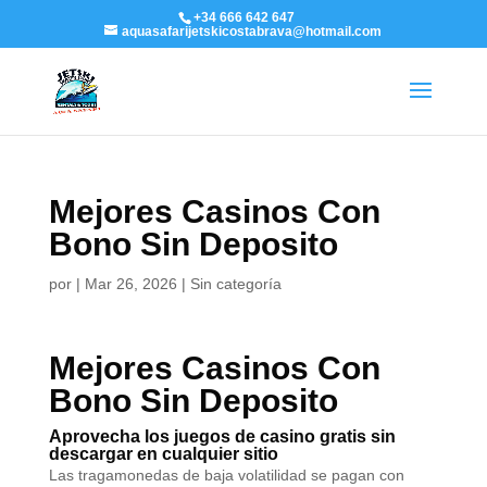
+34 666 642 647
aquasafarijetskicostabrava@hotmail.com
Mejores Casinos Con
Bono Sin Deposito
por
|
Mar 26, 2026
| Sin categoría
Mejores Casinos Con
Bono Sin Deposito
Aprovecha los juegos de casino gratis sin
descargar en cualquier sitio
Las tragamonedas de baja volatilidad se pagan con