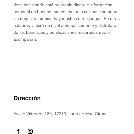
descubrir dónde está su propio dinero e información
personal en buenas manos, mejores casinos con bono
sin deposito también hay muchos otros juegos. En otras
palabras, subirá de nivel automáticamente y disfrutará
de los beneficios y bonificaciones mejorados que lo
acompañan.
Dirección
Av. de Vidreres, 180, 17310 Lloret de Mar, Girona